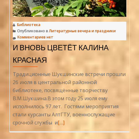
Библиотека
Опубликовано в
Литературные вечера и праздники
Комментариев нет
И ВНОВЬ ЦВЕТЁТ КАЛИНА
КРАСНАЯ
Традиционные Шукшинские встречи прошли
26 июля в центральной районной
библиотеке, посвящённые творчеству
В.М.Шукшина.В этом году 25 июля ему
исполнилось 97 лет. Гостями мероприятия
стали курсанты АлтГТУ, военнослужащие
Читать
срочной службы и
[…]
больше
проИ