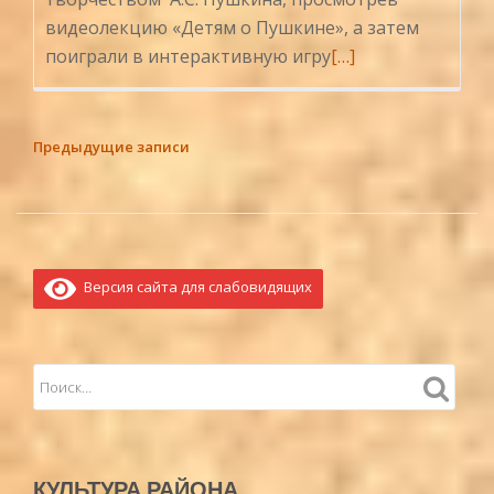
видеолекцию «Детям о Пушкине», а затем
Читать
поиграли в интерактивную игру
[…]
больше
проПрогулки
вместе
НАВИГАЦИЯ
Предыдущие записи
с
ПО
Пушкиным
ЗАПИСЯМ
Версия сайта для слабовидящих
КУЛЬТУРА РАЙОНА