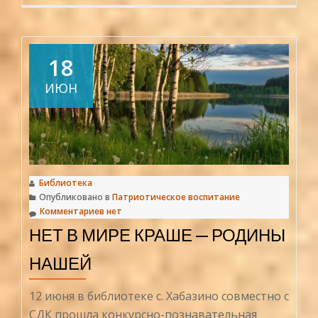
больше
проЖила-
была
сказка
18
ИЮН
Библиотека
Опубликовано в
Патриотическое воспитание
Комментариев нет
НЕТ В МИРЕ КРАШЕ — РОДИНЫ
НАШЕЙ
12 июня в библиотеке с. Хабазино совместно с
СДК прошла конкурсно-познавательная