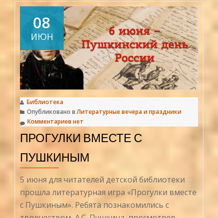
на
все
08
времена
ИЮН
Библиотека
Опубликовано в
Литературные вечера и праздники
Комментариев нет
ПРОГУЛКИ ВМЕСТЕ С
ПУШКИНЫМ
5 июня для читателей детской библиотеки
прошла литературная игра «Прогулки вместе
с Пушкиным». Ребята познакомились с
творчеством А.С. Пушкина, просмотрев