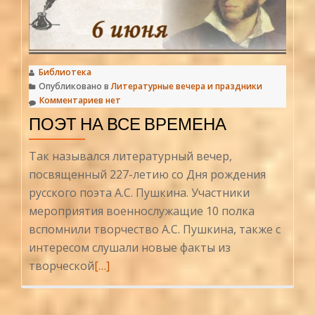
Библиотека
Опубликовано в
Литературные вечера и праздники
Комментариев нет
ПОЭТ НА ВСЕ ВРЕМЕНА
Так назывался литературный вечер,
посвященный 227-летию со Дня рождения
русского поэта А.С. Пушкина. Участники
мероприятия военнослужащие 10 полка
вспомнили творчество А.С. Пушкина, также с
интересом слушали новые факты из
Читать
творческой
[…]
больше
проПоэт