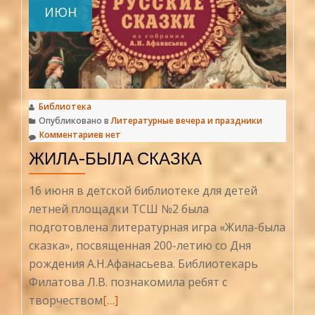
первый
ИЮН
день
войны»
Библиотека
Опубликовано в
Литературные вечера и праздники
Комментариев нет
ЖИЛА-БЫЛА СКАЗКА
16 июня в детской библиотеке для детей
летней площадки ТСШ №2 была
подготовлена литературная игра «Жила-была
сказка», посвященная 200-летию со Дня
рождения А.Н.Афанасьева. Библиотекарь
Филатова Л.В. познакомила ребят с
Читать
творчеством
[…]