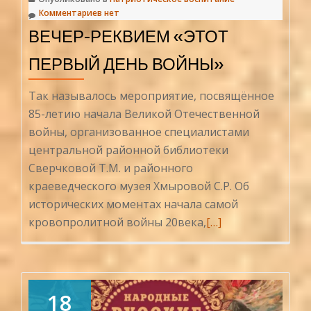
Комментариев нет
ВЕЧЕР-РЕКВИЕМ «ЭТОТ
ПЕРВЫЙ ДЕНЬ ВОЙНЫ»
Так называлось мероприятие, посвящённое
85-летию начала Великой Отечественной
войны, организованное специалистами
центральной районной библиотеки
Сверчковой Т.М. и районного
краеведческого музея Хмыровой С.Р. Об
исторических моментах начала самой
Читать
кровопролитной войны 20века,
[…]
больше
проВечер-
реквием
«Этот
18