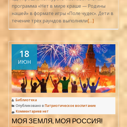
программа «Нет в мире краше — Родины
нашей» в формате игры «Поле чудес». Дети в
Читать
течение трёх раундов выполняли
[…]
больше
проНет
в
мире
18
краше
ИЮН
—
Родины
нашей
Библиотека
Опубликовано в
Патриотическое воспитание
Комментариев нет
МОЯ ЗЕМЛЯ, МОЯ РОССИЯ!