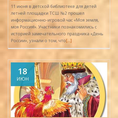
11 июня в детской библиотеке для детей
летней площадки ТСШ №2 прошел
информационно-игровой час «Моя земля,
моя Россия!». Участники познакомились с
историей замечательного праздника «День
Читать
России», узнали о том, что
[…]
больше
проМоя
земля,
моя
18
Россия!
ИЮН