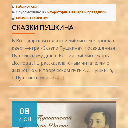
Библиотека
Опубликовано в
Литературные вечера и праздники
Комментариев нет
СКАЗКИ ПУШКИНА
В Володарской сельской библиотеке прошла
квест—игра «Сказки Пушкина», посвященная
Пушкинскому дню в России. Библиотекарь
Долгова Л.Е. рассказала юным читателям о
жизненном и творческом пути А.С. Пушкина,
Читать
о Пушкинском дне в
[…]
больше
проСказки
Пушкина
08
ИЮН