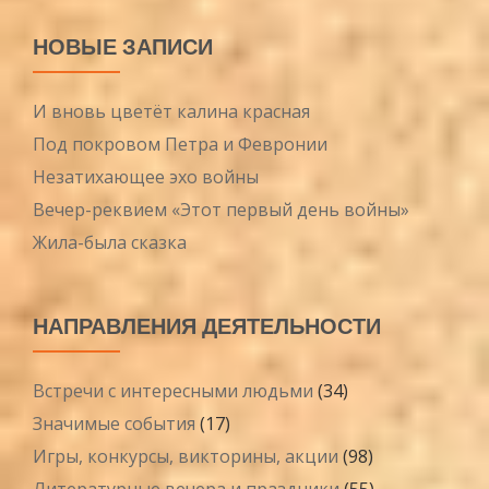
НОВЫЕ ЗАПИСИ
И вновь цветёт калина красная
Под покровом Петра и Февронии
Незатихающее эхо войны
Вечер-реквием «Этот первый день войны»
Жила-была сказка
НАПРАВЛЕНИЯ ДЕЯТЕЛЬНОСТИ
Встречи с интересными людьми
(34)
Значимые события
(17)
Игры, конкурсы, викторины, акции
(98)
Литературные вечера и праздники
(55)