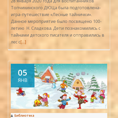
28 января 2020 года для воспитанников
Топчихинского ДЮЦа была подготовлена-
игра-путешествие «Лесные тайнички».
Данное мероприятие было посвящено 100-
летию Н. Сладкова. Дети познакомились с
тайнами детского писателя и отправились в
Читать
лес с
[…]
больше
проЛесные
тайнички
Н.
05
Сладкова
ЯНВ
Библиотека