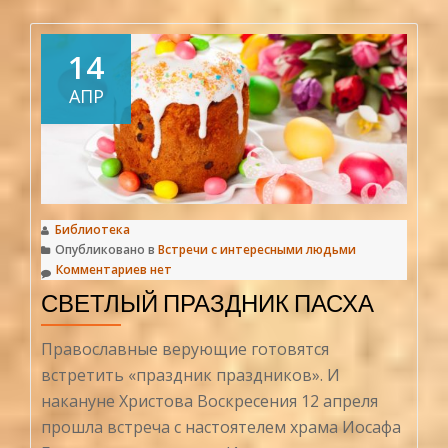
проДет
о
Пасхе
14
АПР
Библиотека
Опубликовано в
Встречи с интересными людьми
Комментариев нет
СВЕТЛЫЙ ПРАЗДНИК ПАСХА
Православные верующие готовятся
встретить «праздник праздников». И
накануне Христова Воскресения 12 апреля
прошла встреча с настоятелем храма Иосафа