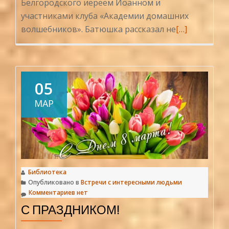
Белгородского иереем Иоанном и
участниками клуба «Академии домашних
Читать
волшебников». Батюшка рассказал не
[…]
больше
проСветлый
праздник
Пасха
05
МАР
Библиотека
Опубликовано в
Встречи с интересными людьми
Комментариев нет
С ПРАЗДНИКОМ!