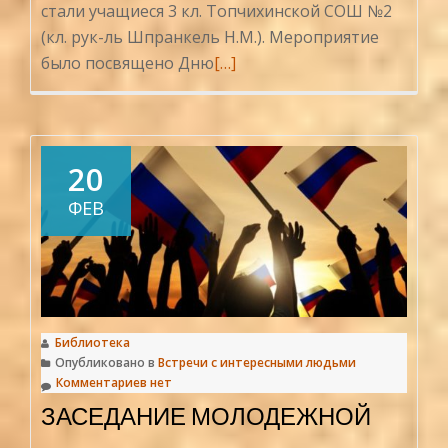
стали учащиеся 3 кл. Топчихинской СОШ №2
(кл. рук-ль Шпранкель Н.М.). Мероприятие
Читать
было посвящено Дню
[…]
больше
проПоле
боевой
славы
20
ФЕВ
Библиотека
Опубликовано в
Встречи с интересными людьми
Комментариев нет
ЗАСЕДАНИЕ МОЛОДЕЖНОЙ