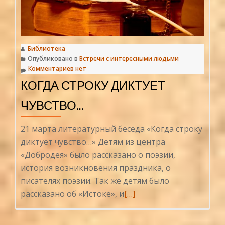
Библиотека
Опубликовано в
Встречи с интересными людьми
Комментариев нет
КОГДА СТРОКУ ДИКТУЕТ
ЧУВСТВО…
21 марта литературный беседа «Когда строку
диктует чувство…» Детям из центра
«Добродея» было рассказано о поэзии,
история возникновения праздника, о
писателях поэзии. Так же детям было
Читать
рассказано об «Истоке», и
[…]
больше
проКогда