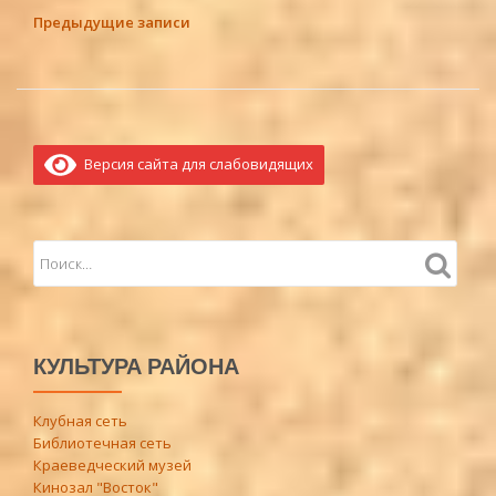
строку
НАВИГАЦИЯ
Предыдущие записи
диктует
ПО
чувство…
ЗАПИСЯМ
Версия сайта для слабовидящих
КУЛЬТУРА РАЙОНА
Клубная сеть
Библиотечная сеть
Краеведческий музей
Кинозал "Восток"