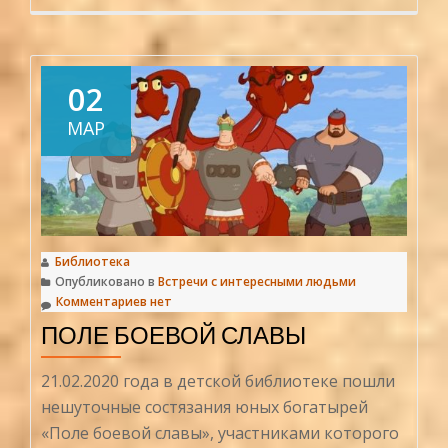
проРо
язык,
как
ты
02
прекра
МАР
Библиотека
Опубликовано в
Встречи с интересными людьми
Комментариев нет
ПОЛЕ БОЕВОЙ СЛАВЫ
21.02.2020 года в детской библиотеке пошли
нешуточные состязания юных богатырей
«Поле боевой славы», участниками которого