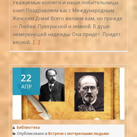
Уважаемые коллеги и наши любительницы
книг! Поздравляем вас с Международным
Женским Днем! Всего желаем вам, но прежде
— Любви. Прекрасной и земной. В душе
немеркнущей надежды: Она придёт. Придёт
Читать
весной…
[…]
больше
проС
праздником!
22
АПР
Библиотека
Опубликовано в
Встречи с интересными людьми