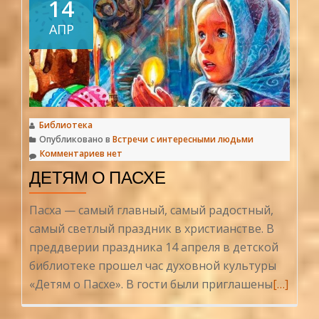
14
АПР
Библиотека
Опубликовано в
Встречи с интересными людьми
Комментариев нет
ДЕТЯМ О ПАСХЕ
Пасха — самый главный, самый радостный,
самый светлый праздник в христианстве. В
преддверии праздника 14 апреля в детской
библиотеке прошел час духовной культуры
Читать
«Детям о Пасхе». В гости были приглашены
[…]
больше