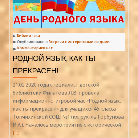
Библиотека
Опубликовано в
Встречи с интересными людьми
Комментариев нет
РОДНОЙ ЯЗЫК, КАК ТЫ
ПРЕКРАСЕН!
21.02.2020 года специалист детской
библиотеки Филатова Л.В. провела
информационно-игровой час «Родной язык,
как ты прекрасен!» для учащихся 4б класса
Топчихинской СОШ №1 (кл. рук-ль Горбунова
Читат
И.А.). Началось мероприятие с исторической
больш
[…]