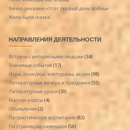
Вечер-реквием «Этот первый день войны»
Жила-была сказка
НАПРАВЛЕНИЯ ДЕЯТЕЛЬНОСТИ
Встречи с интересными людьми
(34)
Значимые события
(17)
Игры, конкурсы, викторины, акции
(98)
Литературные вечера и праздники
(55)
Литературные уроки
(30)
Мастер-классы
(4)
Объявления
(2)
Патриотическое воспитание
(82)
По страницам календаря
(56)