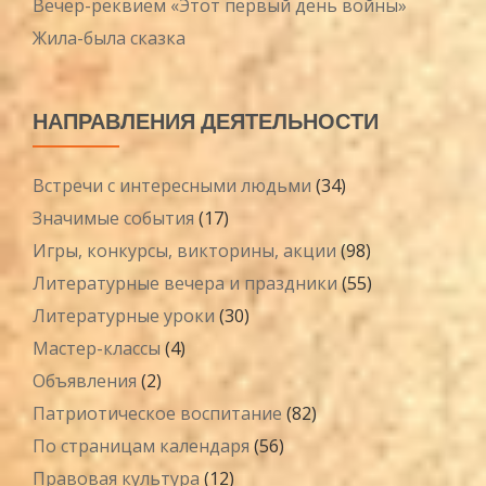
Вечер-реквием «Этот первый день войны»
Жила-была сказка
НАПРАВЛЕНИЯ ДЕЯТЕЛЬНОСТИ
Встречи с интересными людьми
(34)
Значимые события
(17)
Игры, конкурсы, викторины, акции
(98)
Литературные вечера и праздники
(55)
Литературные уроки
(30)
Мастер-классы
(4)
Объявления
(2)
Патриотическое воспитание
(82)
По страницам календаря
(56)
Правовая культура
(12)