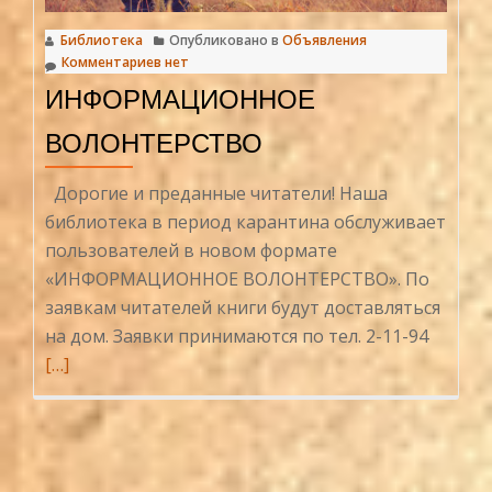
Библиотека
Опубликовано в
Объявления
Комментариев нет
ИНФОРМАЦИОННОЕ
ВОЛОНТЕРСТВО
Дорогие и преданные читатели! Наша
библиотека в период карантина обслуживает
пользователей в новом формате
«ИНФОРМАЦИОННОЕ ВОЛОНТЕРСТВО». По
заявкам читателей книги будут доставляться
Читать
на дом. Заявки принимаются по тел. 2-11-94
больш
[…]
проИн
волонт