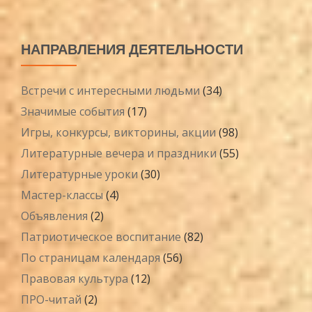
НАПРАВЛЕНИЯ ДЕЯТЕЛЬНОСТИ
Встречи с интересными людьми
(34)
Значимые события
(17)
Игры, конкурсы, викторины, акции
(98)
Литературные вечера и праздники
(55)
Литературные уроки
(30)
Мастер-классы
(4)
Объявления
(2)
Патриотическое воспитание
(82)
По страницам календаря
(56)
Правовая культура
(12)
ПРО-читай
(2)