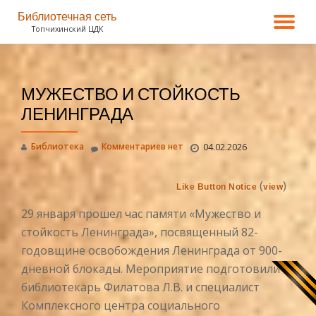
Библиотечная сеть
ПО
Топчихинский ЦДК
Перейти
к
СК
содержимому
МУЖЕСТВО И СТОЙКОСТЬ
Н
ЛЕНИНГРАДА
Библиотека
Комментариев нет
04.02.2026
(
)
Like Button Notice
view
29 января прошел час памяти «Мужество и
стойкость Ленинграда», посвященный 82-
годовщине освобождения Ленинграда от 900-
дневной блокады. Мероприятие подготовили
библиотекарь Филатова Л.В. и специалист
Комплексного центра социального