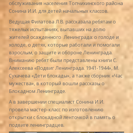
обслуживания населения Топчихинского района
Сонина И.И. для детей начальных классов.
Ведущая Филатова Л.В. рассказала ребятам о
тяжелых испытаниях, выпавших на долю
жителей осажденного Ленинграда: о голоде и
холоде, о детях, которые работали и помогали
взрослым, о защите и обороне Ленинграда.
Вниманию ребят были представлены книги С.
Алексеева «Подвиг Ленинграда. 1941-1944», М.
Сухачева «Дети блокады», а также сборник «Час
мужества», в который вошли рассказы о
Блокадном Ленинграде.
А в завершении специалист Сонина И.И.
провела мастер-класс по изготовлению
открытки с блокадной ленточкой в память о
подвиге ленинградцев.